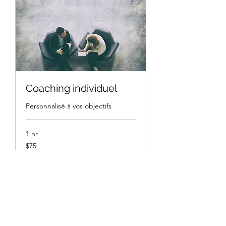
Coaching individuel
Personnalisé à vos objectifs
1 hr
75
$75
Canadian
dollars
Book Now