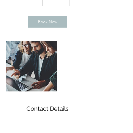
h
Book Now
Contact Details
5145155680
nadinemarcon@videotron.ca