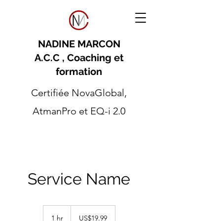
NADINE MARCON
A.C.C , Coaching et
formation
Certifiée NovaGlobal,
AtmanPro et EQ-i 2.0
Service Name
19.99
US
1 hr
1
US$19.99
dollars