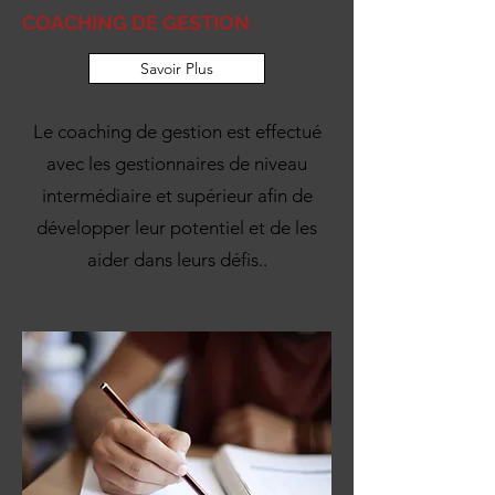
COACHING DE GESTION
Savoir Plus
Le coaching de gestion est effectué
avec les gestionnaires de niveau
intermédiaire et supérieur afin de
développer leur potentiel et de les
aider dans leurs défis..