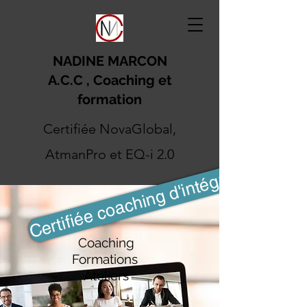
NADINE MARCON
A.C.C , Coaching et
formation
Certifiée NovaGlobal,
AtmanPro et EQ-i 2.0
Certifiée coaching d'intégration
Coaching
Formations
Ateliers