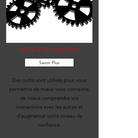
OUTILS DE COACHING
Savoir Plus
Des outils sont utilisés pour vous
permettre de mieux vous connaître,
de mieux comprendre vos
interactions avec les autres et
d’augmenter votre niveau de
confiance.